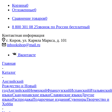
Корзина
0
Отложенные
0
Сравнение товаров
0
8 800 301 08 25
звонок по России бесплатный
Контактная информация
г. Киров, ул. Кармла Маркса, д. 101
inbookshop@mail.ru
Вконтакте
Главная
-
Каталог
-
Английский
Рождество и Новый
год
Английский
Немецкий
Французский
Испанский
Итальянский
языки
Скандинавские языки
Славянские языки
Другие
языки
Распродажа
Подарочные издания
Сувениры
Творчество и
Хобби
-