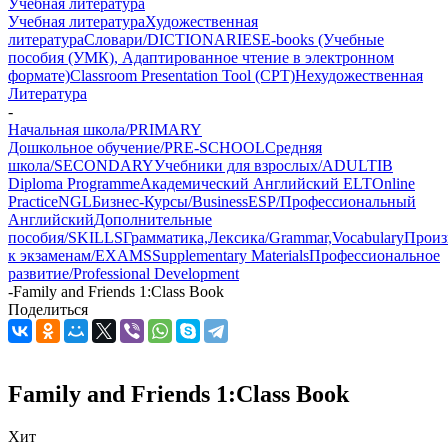
Учебная литература
Учебная литература
Художественная
литература
Словари/DICTIONARIES
E-books (Учебные
пособия (УМК), Адаптированное чтение в электронном
формате)
Classroom Presentation Tool (CPT)
Нехудожественная
Литература
-
Начальная школа/PRIMARY
Дошкольное обучение/PRE-SCHOOL
Средняя
школа/SECONDARY
Учебники для взрослых/ADULT
IB
Diploma Programme
Академический Английский ELT
Online
Practice
NGL
Бизнес-Курсы/Business
ESP/Профессиональный
Английский
Дополнительные
пособия/SKILLS
Грамматика,Лексика/Grammar,Vocabulary
Произ
к экзаменам/EXAMS
Supplementary Materials
Профессиональное
развитие/Professional Development
-
Family and Friends 1:Class Book
Поделиться
Family and Friends 1:Class Book
Хит