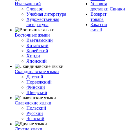
Итальянский
Условия
Словари
доставки
Скидки
Учебная литература
Возврат
Художественная
товара
литература
Заказ по
e-mail
Восточные языки
Вьетнамский
Китайский
Корейский
Хинди
Японский
Скандинавские языки
Датский
Норвежский
Финский
Шведский
Славянские языки
Польский
Русский
Чешский
Другие языки