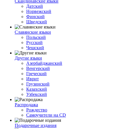
Скандинавские языки
Датский
Норвежский
Финский
Шведский
Славянские языки
Польский
Русский
Чешский
Другие языки
Азербайджанский
Венгерский
Греческий
Иврит
Грузинский
Казахский
Узбекский
Распродажа
Рождество
Самоучители на CD
Подарочные издания