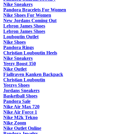
Nike Sneakers
Pandora Bracelets For Women
Nike Shoes For Women
New Jordans Coming Out
Lebron James Shoes
Lebron James Shoes
Louboutin Outlet
Nike Shoes
Pandora Rings
Christian Louboutin Heels
Nike Sneakers
Yeezy Boost 350
Nike Outlet
Fjallraven Kanken Backpack
Christian Louboutin
Yeezys Shoes
Jordans Sneakers
Basketball Shoes
Pandora Sale
Nike Air Max 720
Nike Air Force 1
Nike M2k Tekno
Nike Zoom
Nike Outlet Online
Pandora Jewelry