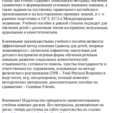
Family and Friends содержит уникальную методику обучения
грамматике и формирования основных языковых навыков, а
также задания на постановку правильного английского
произношения и на всестороннюю проверку знаний, в т. ч.
раннюю подготовку к ОГЭ, ЕГЭ и Международным
экзаменам. Учебное пособие в равной степени подходит для
обучения детей с различным типом восприятия: визуальным,
аудиальным и кинестетическим.
Ключевыми преимуществами учебного пособия являются:
эффективный метод освоения грамоты для детей, впервые
знакомящихся с латинским алфавитом; наилучшая для
детского восприятия игровая форма обучения речевым
навыкам; развитие социальных компетентностей:
отзывчивости, готовности помочь, чувства благодарности и
ответственности; упражнения, основанные на методе
физического реагирования (TPR – Total Physical Response) в
виде песен, игр, инсценировок; полный комплект
методических материалов; дополнительное пособие по
грамматике – Grammar Friends.
Внимание! Издательство прекратило укомплектовывать
учебник компакт-диском. Все материалы, размещённые на
диске, теперь доступны на сайте издательства по ссылке: