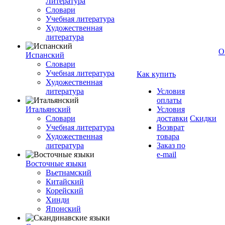
Литература
Словари
Учебная литература
Художественная
литература
О
Испанский
Словари
Учебная литература
Как купить
Художественная
литература
Условия
оплаты
Итальянский
Условия
Словари
доставки
Скидки
Учебная литература
Возврат
Художественная
товара
литература
Заказ по
e-mail
Восточные языки
Вьетнамский
Китайский
Корейский
Хинди
Японский