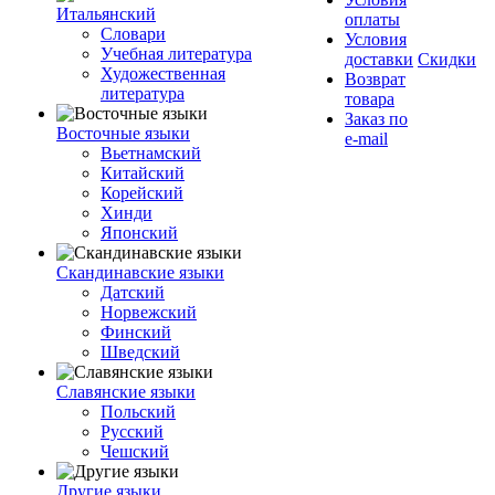
Итальянский
оплаты
Словари
Условия
Учебная литература
доставки
Скидки
Художественная
Возврат
литература
товара
Заказ по
Восточные языки
e-mail
Вьетнамский
Китайский
Корейский
Хинди
Японский
Скандинавские языки
Датский
Норвежский
Финский
Шведский
Славянские языки
Польский
Русский
Чешский
Другие языки