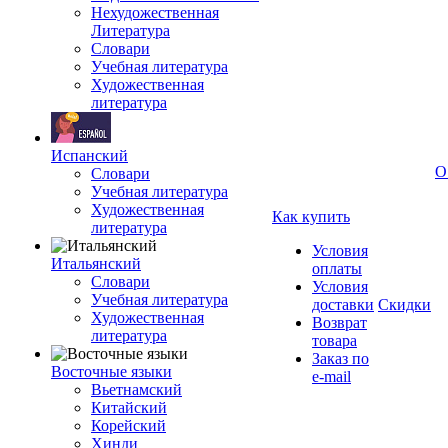
Нехудожественная
Литература
Словари
Учебная литература
Художественная
литература
Испанский
О
Словари
Учебная литература
Художественная
Как купить
литература
Условия
Итальянский
оплаты
Словари
Условия
Учебная литература
доставки
Скидки
Художественная
Возврат
литература
товара
Заказ по
Восточные языки
e-mail
Вьетнамский
Китайский
Корейский
Хинди