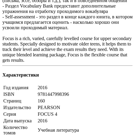
(письма, эссе, обзоры и т.д.), так и в повседневном общении
- Раздел Vocabulary Bank предоставит дополнительные
упражнения на отработку проходимого вокабуляра
- Self-assessment - это раздел в конце каждого юнита, в котором
учащимся предлагается оценить - насколько хорошо они
усвоили проходимый материал.
Focus is a rich, varied, carefully levelled course for upper secondary
students. Specially designed to motivate older teens, it helps them to
track their level and achieve the exam results they need. With its
unique blended learning package, Focus is the flexible course that
gets results.
Характеристики
Год издания
2016
ISBN
9781447998396
Страниц
160
Издательство
PEARSON
Серия
FOCUS 4
Дата выпуска
2016
Количество
Учебная литература
томов