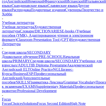
год
Английский
Немецкий
Французский
Испанский
Итальянский
языки
Скандинавские языки
Славянские языки
Другие
языки
Распродажа
Подарочные издания
Сувениры
Творчество и
Хобби
-
Учебная литература
Учебная литература
Художественная
литература
Словари/DICTIONARIES
E-books (Учебные
пособия (УМК), Адаптированное чтение в электронном
формате)
Classroom Presentation Tool (CPT)
Нехудожественная
Литература
-
Средняя школа/SECONDARY
Дошкольное обучение/PRE-SCHOOL
Начальная
школа/PRIMARY
Средняя школа/SECONDARY
Учебники для
взрослых/ADULT
IB Diploma Programme
Академический
Английский ELT
Online Practice
NGL
Бизнес-
Курсы/Business
ESP/Профессиональный
Английский
Дополнительные
пособия/SKILLS
Грамматика,Лексика/Grammar,Vocabulary
Произ
к экзаменам/EXAMS
Supplementary Materials
Профессиональное
развитие/Professional Development
-
Focus
Focus
Choices
Solutions
Focus Second Edition
High Note