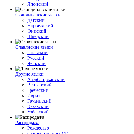
Японский
Скандинавские языки
Датский
Норвежский
Финский
Шведский
Славянские языки
Польский
Русский
Чешский
Другие языки
Азербайджанский
Венгерский
Греческий
Иврит
Грузинский
Казахский
Узбекский
Распродажа
Рождество
Самоучители на CD