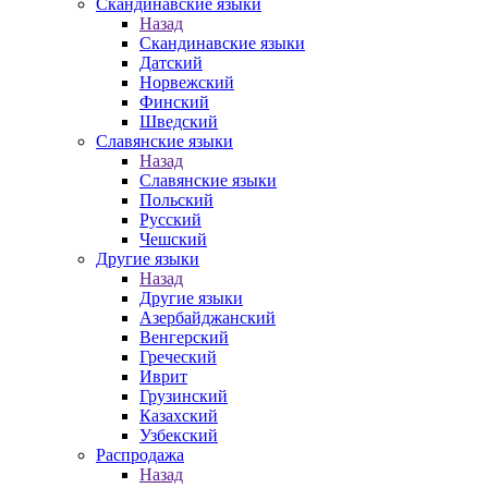
Скандинавские языки
Назад
Скандинавские языки
Датский
Норвежский
Финский
Шведский
Славянские языки
Назад
Славянские языки
Польский
Русский
Чешский
Другие языки
Назад
Другие языки
Азербайджанский
Венгерский
Греческий
Иврит
Грузинский
Казахский
Узбекский
Распродажа
Назад