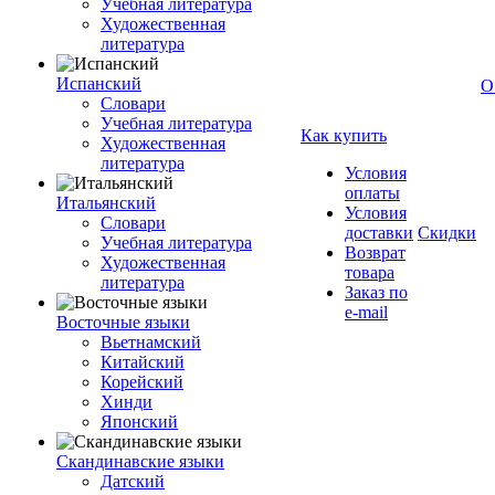
Учебная литература
Художественная
литература
Испанский
О
Словари
Учебная литература
Как купить
Художественная
литература
Условия
оплаты
Итальянский
Условия
Словари
доставки
Скидки
Учебная литература
Возврат
Художественная
товара
литература
Заказ по
e-mail
Восточные языки
Вьетнамский
Китайский
Корейский
Хинди
Японский
Скандинавские языки
Датский