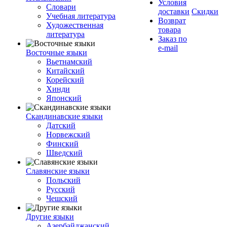
Условия
Словари
доставки
Скидки
Учебная литература
Возврат
Художественная
товара
литература
Заказ по
e-mail
Восточные языки
Вьетнамский
Китайский
Корейский
Хинди
Японский
Скандинавские языки
Датский
Норвежский
Финский
Шведский
Славянские языки
Польский
Русский
Чешский
Другие языки
Азербайджанский