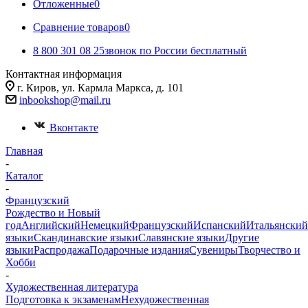
Отложенные
0
Сравнение товаров
0
8 800 301 08 25
звонок по России бесплатный
Контактная информация
г. Киров, ул. Кармла Маркса, д. 101
inbookshop@mail.ru
Вконтакте
Главная
-
Каталог
-
Французский
Рождество и Новый
год
Английский
Немецкий
Французский
Испанский
Итальянский
языки
Скандинавские языки
Славянские языки
Другие
языки
Распродажа
Подарочные издания
Сувениры
Творчество и
Хобби
-
Художественная литература
Подготовка к экзаменам
Нехудожественная