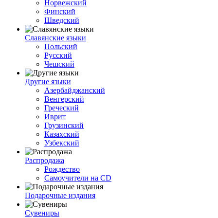
Норвежский
Финский
Шведский
Славянские языки
Польский
Русский
Чешский
Другие языки
Азербайджанский
Венгерский
Греческий
Иврит
Грузинский
Казахский
Узбекский
Распродажа
Рождество
Самоучители на CD
Подарочные издания
Сувениры