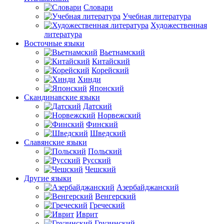
Словари
Учебная литература
Художественная
литература
Восточные языки
Вьетнамский
Китайский
Корейский
Хинди
Японский
Скандинавские языки
Датский
Норвежский
Финский
Шведский
Славянские языки
Польский
Русский
Чешский
Другие языки
Азербайджанский
Венгерский
Греческий
Иврит
Грузинский