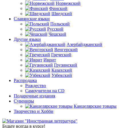
Норвежский
Финский
Шведский
Славянские языки
Польский
Русский
Чешский
Другие языки
Азербайджанский
Венгерский
Греческий
Иврит
Грузинский
Казахский
Узбекский
Распродажа
Рождество
Самоучители на CD
Подарочные издания
Сувениры
Канцелярские товары
Творчество и Хобби
Будьте всегда в курсе!