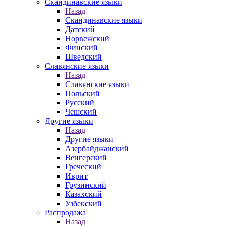
Скандинавские языки
Назад
Скандинавские языки
Датский
Норвежский
Финский
Шведский
Славянские языки
Назад
Славянские языки
Польский
Русский
Чешский
Другие языки
Назад
Другие языки
Азербайджанский
Венгерский
Греческий
Иврит
Грузинский
Казахский
Узбекский
Распродажа
Назад