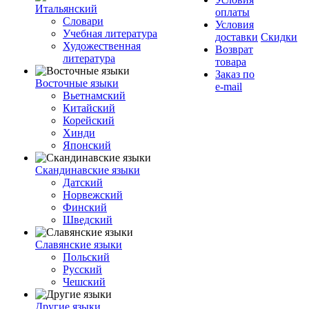
Итальянский
оплаты
Словари
Условия
Учебная литература
доставки
Скидки
Художественная
Возврат
литература
товара
Заказ по
Восточные языки
e-mail
Вьетнамский
Китайский
Корейский
Хинди
Японский
Скандинавские языки
Датский
Норвежский
Финский
Шведский
Славянские языки
Польский
Русский
Чешский
Другие языки