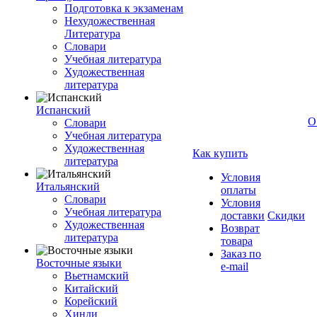
Подготовка к экзаменам
Нехудожественная
Литература
Словари
Учебная литература
Художественная
литература
Испанский
О
Словари
Учебная литература
Художественная
Как купить
литература
Условия
Итальянский
оплаты
Словари
Условия
Учебная литература
доставки
Скидки
Художественная
Возврат
литература
товара
Заказ по
Восточные языки
e-mail
Вьетнамский
Китайский
Корейский
Хинди