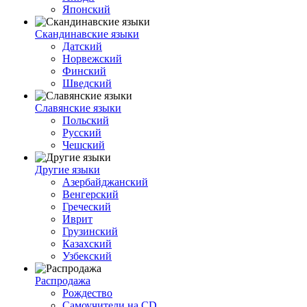
Японский
Скандинавские языки
Датский
Норвежский
Финский
Шведский
Славянские языки
Польский
Русский
Чешский
Другие языки
Азербайджанский
Венгерский
Греческий
Иврит
Грузинский
Казахский
Узбекский
Распродажа
Рождество
Самоучители на CD