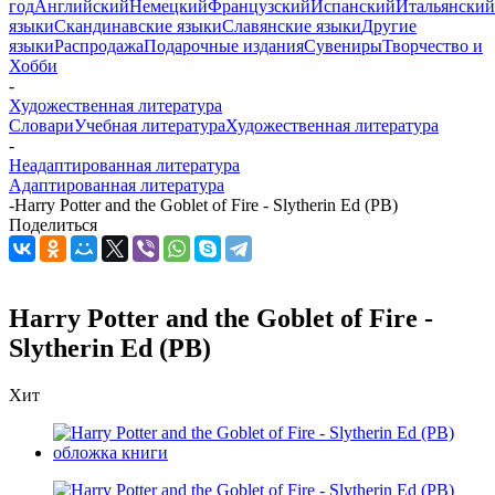
год
Английский
Немецкий
Французский
Испанский
Итальянский
языки
Скандинавские языки
Славянские языки
Другие
языки
Распродажа
Подарочные издания
Сувениры
Творчество и
Хобби
-
Художественная литература
Словари
Учебная литература
Художественная литература
-
Неадаптированная литература
Адаптированная литература
-
Harry Potter and the Goblet of Fire - Slytherin Ed (PB)
Поделиться
Harry Potter and the Goblet of Fire -
Slytherin Ed (PB)
Хит