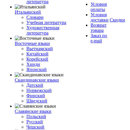
литература
Условия
оплаты
Итальянский
Условия
Словари
доставки
Скидки
Учебная литература
Возврат
Художественная
товара
литература
Заказ по
e-mail
Восточные языки
Вьетнамский
Китайский
Корейский
Хинди
Японский
Скандинавские языки
Датский
Норвежский
Финский
Шведский
Славянские языки
Польский
Русский
Чешский