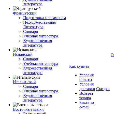
литература
Французский
Подготовка к экзаменам
Нехудожественная
Литература
Словари
Учебная литература
Художественная
литература
Испанский
О
Словари
Учебная литература
Как купить
Художественная
литература
Условия
оплаты
Итальянский
Условия
Словари
доставки
Скидки
Учебная литература
Возврат
Художественная
товара
литература
Заказ по
e-mail
Восточные языки
Вьетнамский