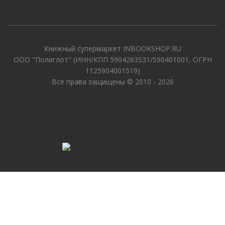
Книжный супермаркет INBOOKSHOP.RU
ООО "Полиглот" (ИНН/КПП 5904263531/590401001, ОГРН
1125904001519)
Все права защищены © 2010 - 2026