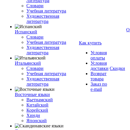
Литература
Словари
Учебная литература
Художественная
литература
О
Испанский
Словари
Учебная литература
Как купить
Художественная
литература
Условия
оплаты
Итальянский
Условия
Словари
доставки
Скидки
Учебная литература
Возврат
Художественная
товара
литература
Заказ по
e-mail
Восточные языки
Вьетнамский
Китайский
Корейский
Хинди
Японский