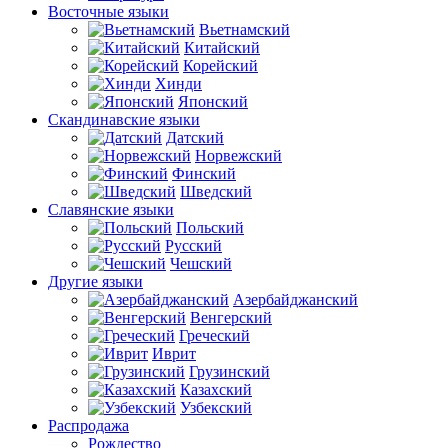
Восточные языки
Вьетнамский
Китайский
Корейский
Хинди
Японский
Скандинавские языки
Датский
Норвежский
Финский
Шведский
Славянские языки
Польский
Русский
Чешский
Другие языки
Азербайджанский
Венгерский
Греческий
Иврит
Грузинский
Казахский
Узбекский
Распродажа
Рождество