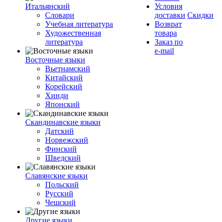
Итальянский
Условия
Словари
доставки
Скидки
Учебная литература
Возврат
Художественная
товара
литература
Заказ по
e-mail
Восточные языки
Вьетнамский
Китайский
Корейский
Хинди
Японский
Скандинавские языки
Датский
Норвежский
Финский
Шведский
Славянские языки
Польский
Русский
Чешский
Другие языки