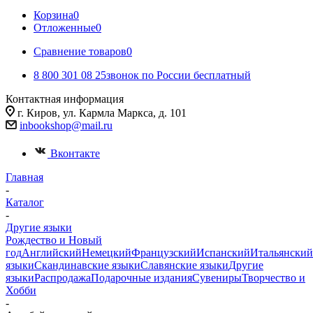
Корзина
0
Отложенные
0
Сравнение товаров
0
8 800 301 08 25
звонок по России бесплатный
Контактная информация
г. Киров, ул. Кармла Маркса, д. 101
inbookshop@mail.ru
Вконтакте
Главная
-
Каталог
-
Другие языки
Рождество и Новый
год
Английский
Немецкий
Французский
Испанский
Итальянский
языки
Скандинавские языки
Славянские языки
Другие
языки
Распродажа
Подарочные издания
Сувениры
Творчество и
Хобби
-