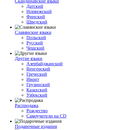
Скандинавские языки
Датский
Норвежский
Финский
Шведский
Славянские языки
Польский
Русский
Чешский
Другие языки
Азербайджанский
Венгерский
Греческий
Иврит
Грузинский
Казахский
Узбекский
Распродажа
Рождество
Самоучители на CD
Подарочные издания