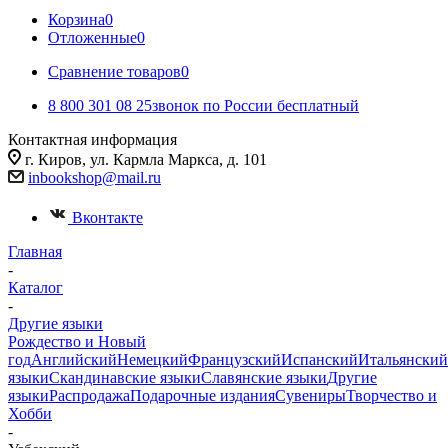
Корзина
0
Отложенные
0
Сравнение товаров
0
8 800 301 08 25
звонок по России бесплатный
Контактная информация
г. Киров, ул. Кармла Маркса, д. 101
inbookshop@mail.ru
Вконтакте
Главная
-
Каталог
-
Другие языки
Рождество и Новый
год
Английский
Немецкий
Французский
Испанский
Итальянский
языки
Скандинавские языки
Славянские языки
Другие
языки
Распродажа
Подарочные издания
Сувениры
Творчество и
Хобби
-