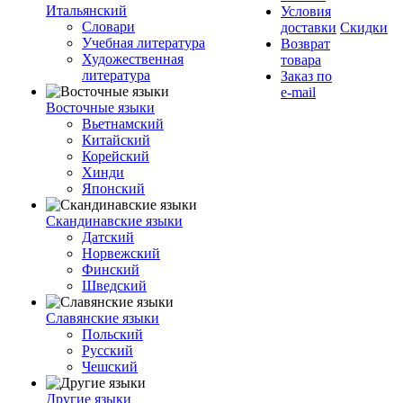
Итальянский
Условия
Словари
доставки
Скидки
Учебная литература
Возврат
Художественная
товара
литература
Заказ по
e-mail
Восточные языки
Вьетнамский
Китайский
Корейский
Хинди
Японский
Скандинавские языки
Датский
Норвежский
Финский
Шведский
Славянские языки
Польский
Русский
Чешский
Другие языки