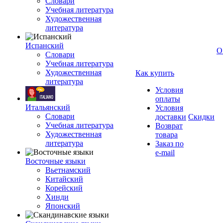
Словари
Учебная литература
Художественная
литература
Испанский
О
Словари
Учебная литература
Художественная
Как купить
литература
Условия
оплаты
Итальянский
Условия
Словари
доставки
Скидки
Учебная литература
Возврат
Художественная
товара
литература
Заказ по
e-mail
Восточные языки
Вьетнамский
Китайский
Корейский
Хинди
Японский