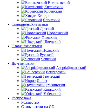
Вьетнамский
Китайский
Корейский
Хинди
Японский
Скандинавские языки
Датский
Норвежский
Финский
Шведский
Славянские языки
Польский
Русский
Чешский
Другие языки
Азербайджанский
Венгерский
Греческий
Иврит
Грузинский
Казахский
Узбекский
Распродажа
Рождество
Самоучители на CD