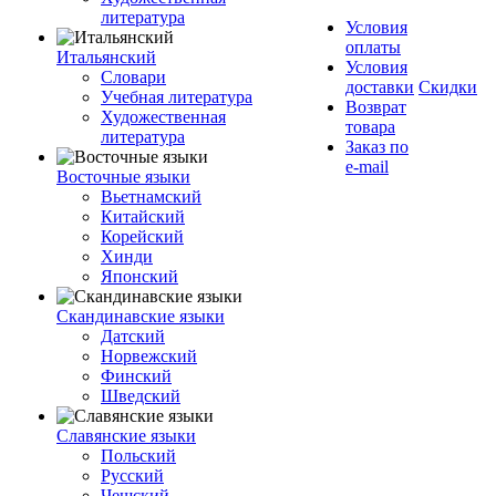
литература
Условия
оплаты
Итальянский
Условия
Словари
доставки
Скидки
Учебная литература
Возврат
Художественная
товара
литература
Заказ по
e-mail
Восточные языки
Вьетнамский
Китайский
Корейский
Хинди
Японский
Скандинавские языки
Датский
Норвежский
Финский
Шведский
Славянские языки
Польский
Русский
Чешский