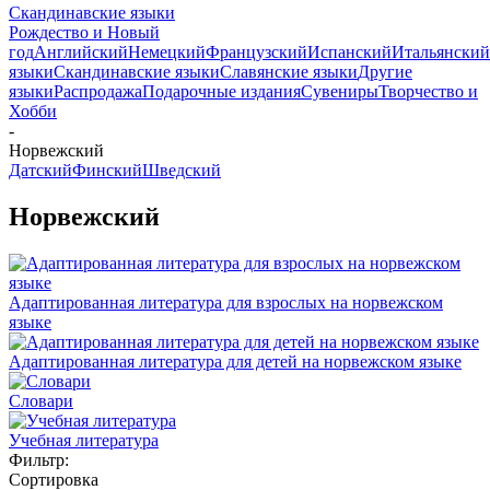
Скандинавские языки
Рождество и Новый
год
Английский
Немецкий
Французский
Испанский
Итальянский
языки
Скандинавские языки
Славянские языки
Другие
языки
Распродажа
Подарочные издания
Сувениры
Творчество и
Хобби
-
Норвежский
Датский
Финский
Шведский
Норвежский
Адаптированная литература для взрослых на норвежском
языке
Адаптированная литература для детей на норвежском языке
Словари
Учебная литература
Фильтр:
Сортировка