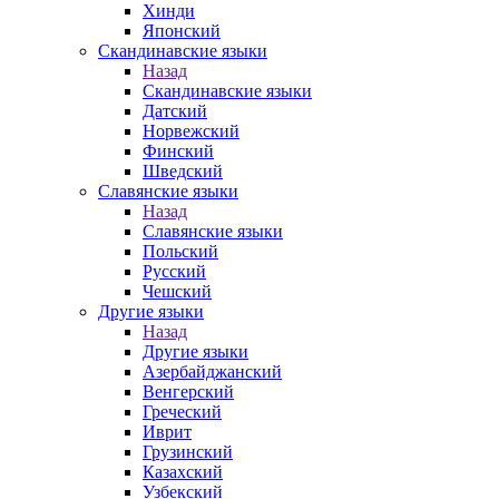
Хинди
Японский
Скандинавские языки
Назад
Скандинавские языки
Датский
Норвежский
Финский
Шведский
Славянские языки
Назад
Славянские языки
Польский
Русский
Чешский
Другие языки
Назад
Другие языки
Азербайджанский
Венгерский
Греческий
Иврит
Грузинский
Казахский
Узбекский