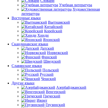
Словари
Учебная литература
Художественная
литература
Восточные языки
Вьетнамский
Китайский
Корейский
Хинди
Японский
Скандинавские языки
Датский
Норвежский
Финский
Шведский
Славянские языки
Польский
Русский
Чешский
Другие языки
Азербайджанский
Венгерский
Греческий
Иврит
Грузинский