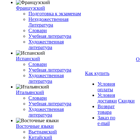
Французский
Подготовка к экзаменам
Нехудожественная
Литература
Словари
Учебная литература
Художественная
литература
Испанский
О
Словари
Учебная литература
Как купить
Художественная
литература
Условия
оплаты
Итальянский
Условия
Словари
доставки
Скидки
Учебная литература
Возврат
Художественная
товара
литература
Заказ по
e-mail
Восточные языки
Вьетнамский
Китайский