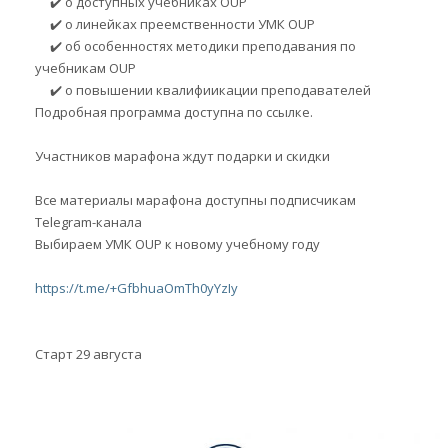
✔️ о доступных учебниках OUP
✔️ о линейках преемственности УМК OUP
✔️ об особенностях методики преподавания по
учебникам OUP
✔️ о повышении квалифиикации преподавателей
Подробная программа доступна по ссылке.
Участников марафона ждут подарки и скидки
Все материалы марафона доступны подписчикам
Telegram-канала
Выбираем УМК OUP к новому учебному году
https://t.me/+GfbhuaOmTh0yYzIy
Старт 29 августа