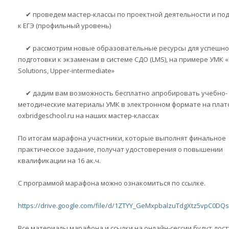
✔ проведем мастер-классы по проектной деятельности и по
к ЕГЭ (профильный уровень)
✔ рассмотрим новые образовательные ресурсы для успешн
подготовки к экзаменам в системе СДО (LMS), на примере УМК «B
Solutions, Upper-intermediate»
✔ дадим вам возможность бесплатно апробировать учебно-
методические материалы УМК в электронном формате на пла
oxbridgeschool.ru на наших мастер-классах
По итогам марафона участники, которые выполнят финальное
практическое задание, получат удостоверения о повышении
квалификации на 16 ак.ч.
С программой марафона можно ознакомиться по ссылке.
https://drive.google.com/file/d/1ZTYY_GeMxpbalzuTdgXtz5vpC0DQ
Все материалы марафона и ссылки на онлайн-сессии будут дос