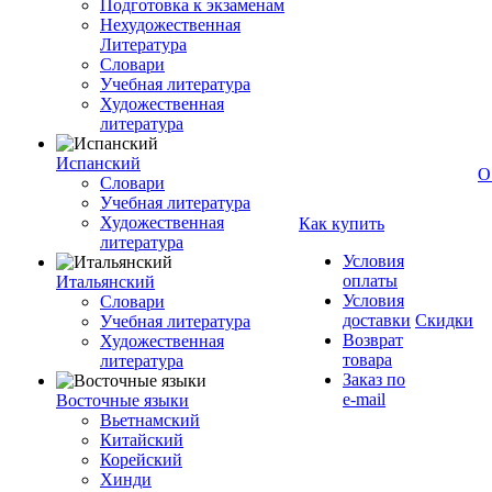
Подготовка к экзаменам
Нехудожественная
Литература
Словари
Учебная литература
Художественная
литература
Испанский
О
Словари
Учебная литература
Художественная
Как купить
литература
Условия
оплаты
Итальянский
Условия
Словари
доставки
Скидки
Учебная литература
Возврат
Художественная
товара
литература
Заказ по
e-mail
Восточные языки
Вьетнамский
Китайский
Корейский
Хинди