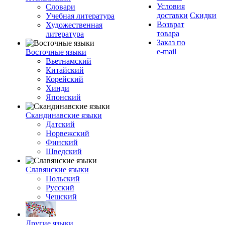
Условия
Словари
доставки
Скидки
Учебная литература
Возврат
Художественная
товара
литература
Заказ по
e-mail
Восточные языки
Вьетнамский
Китайский
Корейский
Хинди
Японский
Скандинавские языки
Датский
Норвежский
Финский
Шведский
Славянские языки
Польский
Русский
Чешский
Другие языки