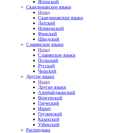
Японский
Скандинавские языки
Назад
Скандинавские языки
Датский
Норвежский
Финский
Шведский
Славянские языки
Назад
Славянские языки
Польский
Русский
Чешский
Другие языки
Назад
Другие языки
Азербайджанский
Венгерский
Греческий
Иврит
Грузинский
Казахский
Узбекский
Распродажа