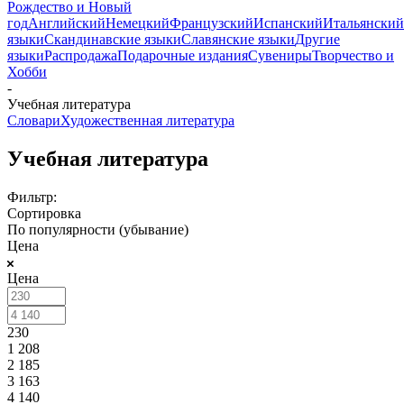
Рождество и Новый
год
Английский
Немецкий
Французский
Испанский
Итальянский
языки
Скандинавские языки
Славянские языки
Другие
языки
Распродажа
Подарочные издания
Сувениры
Творчество и
Хобби
-
Учебная литература
Словари
Художественная литература
Учебная литература
Фильтр:
Сортировка
По популярности (убывание)
Цена
Цена
230
1 208
2 185
3 163
4 140