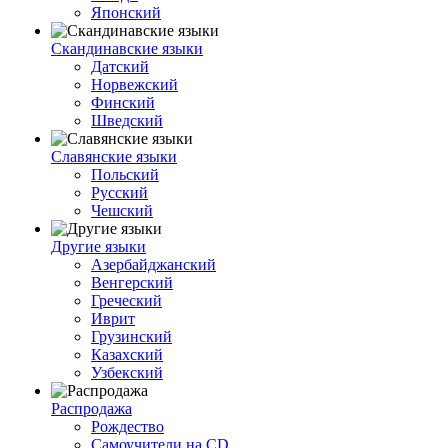
Японский
Скандинавские языки
Датский
Норвежский
Финский
Шведский
Славянские языки
Польский
Русский
Чешский
Другие языки
Азербайджанский
Венгерский
Греческий
Иврит
Грузинский
Казахский
Узбекский
Распродажа
Рождество
Самоучители на CD