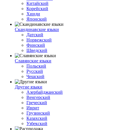
Китайский
Корейский
Хинди
Японский
Скандинавские языки
Датский
Норвежский
Финский
Шведский
Славянские языки
Польский
Русский
Чешский
Другие языки
Азербайджанский
Венгерский
Греческий
Иврит
Грузинский
Казахский
Узбекский