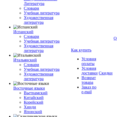
Литература
Словари
Учебная литература
Художественная
литература
Испанский
Словари
О
Учебная литература
Художественная
Как купить
литература
Условия
Итальянский
оплаты
Словари
Условия
Учебная литература
доставки
Скидки
Художественная
Возврат
литература
товара
Заказ по
Восточные языки
e-mail
Вьетнамский
Китайский
Корейский
Хинди
Японский