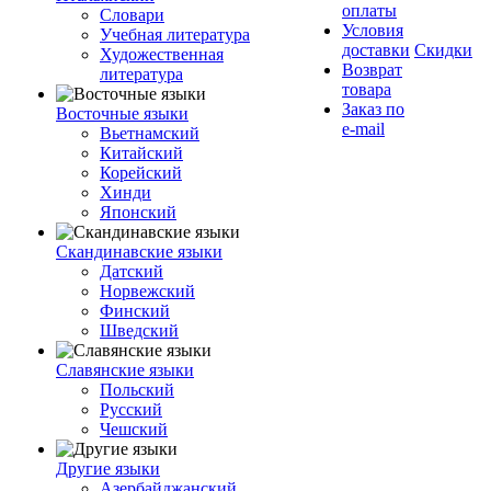
оплаты
Словари
Условия
Учебная литература
доставки
Скидки
Художественная
Возврат
литература
товара
Заказ по
Восточные языки
e-mail
Вьетнамский
Китайский
Корейский
Хинди
Японский
Скандинавские языки
Датский
Норвежский
Финский
Шведский
Славянские языки
Польский
Русский
Чешский
Другие языки
Азербайджанский