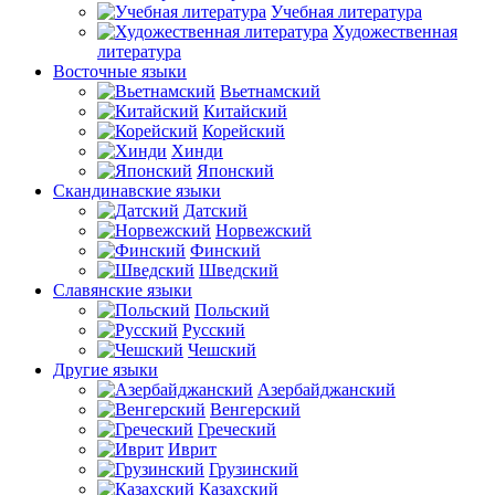
Учебная литература
Художественная
литература
Восточные языки
Вьетнамский
Китайский
Корейский
Хинди
Японский
Скандинавские языки
Датский
Норвежский
Финский
Шведский
Славянские языки
Польский
Русский
Чешский
Другие языки
Азербайджанский
Венгерский
Греческий
Иврит
Грузинский
Казахский