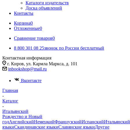
Каталоги издательств
Доска объявлений
Контакты
Корзина
0
Отложенные
0
Сравнение товаров
0
8 800 301 08 25
звонок по России бесплатный
Контактная информация
г. Киров, ул. Кармла Маркса, д. 101
inbookshop@mail.ru
Вконтакте
Главная
-
Каталог
-
Итальянский
Рождество и Новый
год
Английский
Немецкий
Французский
Испанский
Итальянский
языки
Скандинавские языки
Славянские языки
Другие