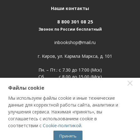
Наши контакты
8 800 301 08 25
Звонок по России бесплатный
inbookshop@mail.ru
г. Киров, ул. Кармла Маркса, д. 101
Пн. – Пт.: с 7.30 до 17:00 (Мск)
Сб. с 8.00 до 15.00 (Мск)
Воскр. выходной
Файлы cookie
Мы используем файлы cookie и иные технические
данные для корректной работы сайта, аналитики и
улучшения сервиса. Нажимая «принять», вы
Книжный супермаркет INBOOKSHOP.RU
соглашаетесь с использованием cookie в
ООО "Полиглот" (ИНН/КПП 5904263531/590401001, ОГРН
соответствии с
Cookie-политикой
.
1125904001519)
Принять
Все права защищены © 2010 - 2026