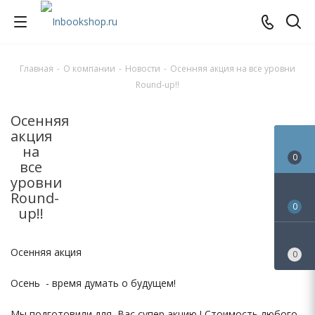
Главная
-
О компании
-
Новости
-
Осенняя акция на все уровни
Round-up!!
Осенняя
акция
на
0
все
уровни
Round-
0
up!!
Осенняя акция
0
Осень - время думать о будущем!
Мы подготовили для Вас супер акцию ! Стоимость любого