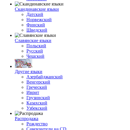
Скандинавские языки
Датский
Норвежский
Финский
Шведский
Славянские языки
Польский
Русский
Чешский
Другие языки
Азербайджанский
Венгерский
Греческий
Иврит
Грузинский
Казахский
Узбекский
Распродажа
Рождество
Самоучители на CD