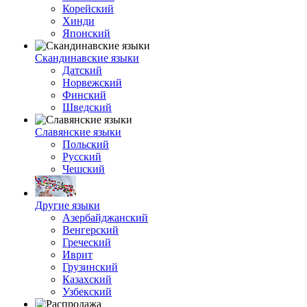
Корейский
Хинди
Японский
Скандинавские языки
Датский
Норвежский
Финский
Шведский
Славянские языки
Польский
Русский
Чешский
Другие языки
Азербайджанский
Венгерский
Греческий
Иврит
Грузинский
Казахский
Узбекский