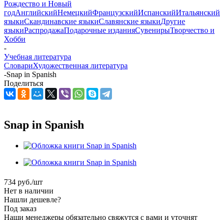
Рождество и Новый
год
Английский
Немецкий
Французский
Испанский
Итальянский
языки
Скандинавские языки
Славянские языки
Другие
языки
Распродажа
Подарочные издания
Сувениры
Творчество и
Хобби
-
Учебная литература
Словари
Художественная литература
-
Snap in Spanish
Поделиться
Snap in Spanish
734
руб.
/шт
Нет в наличии
Нашли дешевле?
Под заказ
Наши менеджеры обязательно свяжутся с вами и уточнят