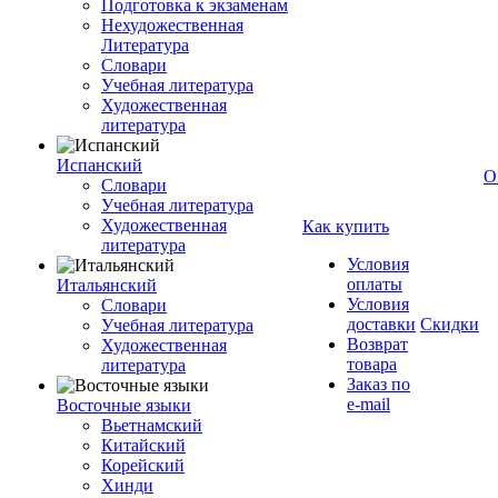
Подготовка к экзаменам
Нехудожественная
Литература
Словари
Учебная литература
Художественная
литература
Испанский
О
Словари
Учебная литература
Художественная
Как купить
литература
Условия
оплаты
Итальянский
Условия
Словари
доставки
Скидки
Учебная литература
Возврат
Художественная
товара
литература
Заказ по
e-mail
Восточные языки
Вьетнамский
Китайский
Корейский
Хинди