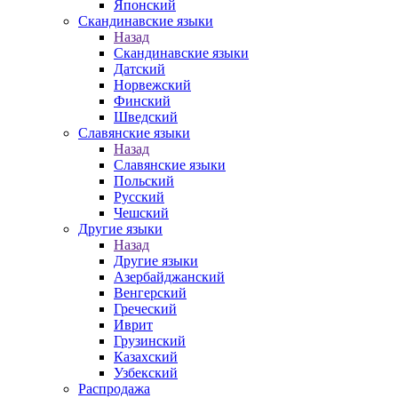
Японский
Скандинавские языки
Назад
Скандинавские языки
Датский
Норвежский
Финский
Шведский
Славянские языки
Назад
Славянские языки
Польский
Русский
Чешский
Другие языки
Назад
Другие языки
Азербайджанский
Венгерский
Греческий
Иврит
Грузинский
Казахский
Узбекский
Распродажа