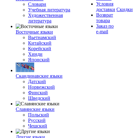
Условия
Словари
доставки
Скидки
Учебная литература
Возврат
Художественная
товара
литература
Заказ по
e-mail
Восточные языки
Вьетнамский
Китайский
Корейский
Хинди
Японский
Скандинавские языки
Датский
Норвежский
Финский
Шведский
Славянские языки
Польский
Русский
Чешский
Другие языки