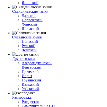
Японский
Скандинавские языки
Датский
Норвежский
Финский
Шведский
Славянские языки
Польский
Русский
Чешский
Другие языки
Азербайджанский
Венгерский
Греческий
Иврит
Грузинский
Казахский
Узбекский
Распродажа
Рождество
Самоучители на CD