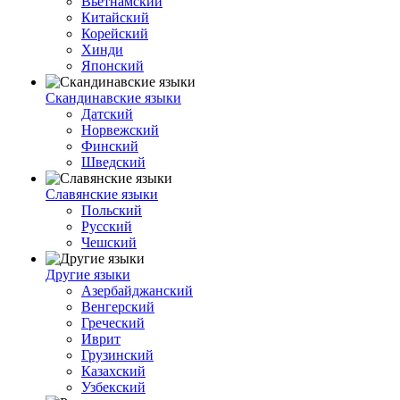
Вьетнамский
Китайский
Корейский
Хинди
Японский
Скандинавские языки
Датский
Норвежский
Финский
Шведский
Славянские языки
Польский
Русский
Чешский
Другие языки
Азербайджанский
Венгерский
Греческий
Иврит
Грузинский
Казахский
Узбекский