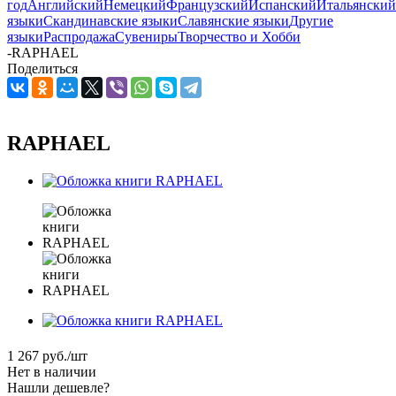
год
Английский
Немецкий
Французский
Испанский
Итальянский
языки
Скандинавские языки
Славянские языки
Другие
языки
Распродажа
Сувениры
Творчество и Хобби
-
RAPHAEL
Поделиться
RAPHAEL
1 267
руб.
/шт
Нет в наличии
Нашли дешевле?