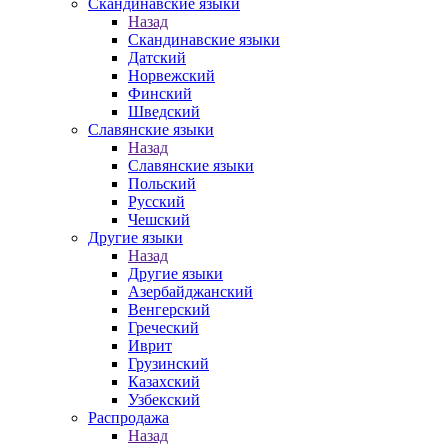
Скандинавские языки
Назад
Скандинавские языки
Датский
Норвежский
Финский
Шведский
Славянские языки
Назад
Славянские языки
Польский
Русский
Чешский
Другие языки
Назад
Другие языки
Азербайджанский
Венгерский
Греческий
Иврит
Грузинский
Казахский
Узбекский
Распродажа
Назад