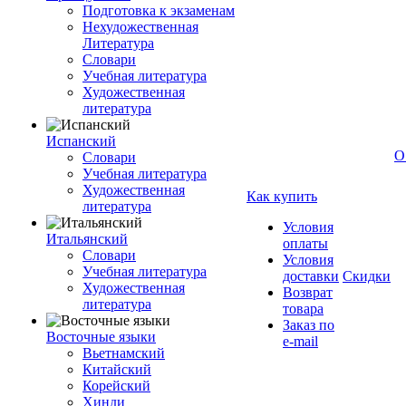
Подготовка к экзаменам
Нехудожественная
Литература
Словари
Учебная литература
Художественная
литература
Испанский
О
Словари
Учебная литература
Художественная
Как купить
литература
Условия
Итальянский
оплаты
Словари
Условия
Учебная литература
доставки
Скидки
Художественная
Возврат
литература
товара
Заказ по
Восточные языки
e-mail
Вьетнамский
Китайский
Корейский
Хинди