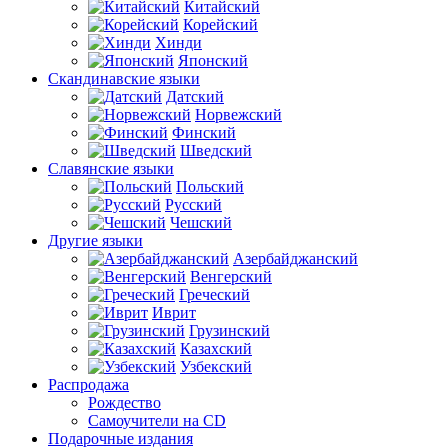
Китайский
Корейский
Хинди
Японский
Скандинавские языки
Датский
Норвежский
Финский
Шведский
Славянские языки
Польский
Русский
Чешский
Другие языки
Азербайджанский
Венгерский
Греческий
Иврит
Грузинский
Казахский
Узбекский
Распродажа
Рождество
Самоучители на CD
Подарочные издания