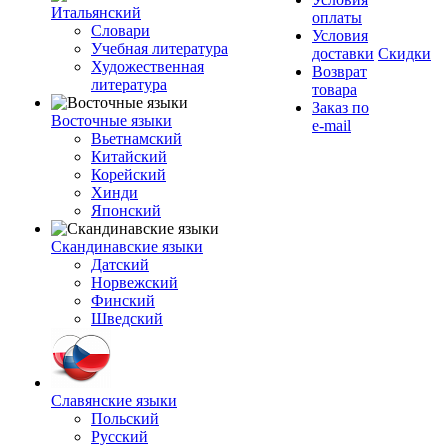
Итальянский
оплаты
Словари
Условия
Учебная литература
доставки
Скидки
Художественная
Возврат
литература
товара
Заказ по
Восточные языки
e-mail
Вьетнамский
Китайский
Корейский
Хинди
Японский
Скандинавские языки
Датский
Норвежский
Финский
Шведский
Славянские языки
Польский
Русский