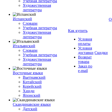
Учебная литература
Художественная
литература
Испанский
О
Словари
Учебная литература
Как купить
Художественная
литература
Условия
оплаты
Итальянский
Условия
Словари
доставки
Скидки
Учебная литература
Возврат
Художественная
товара
литература
Заказ по
e-mail
Восточные языки
Вьетнамский
Китайский
Корейский
Хинди
Японский
Скандинавские языки
Датский