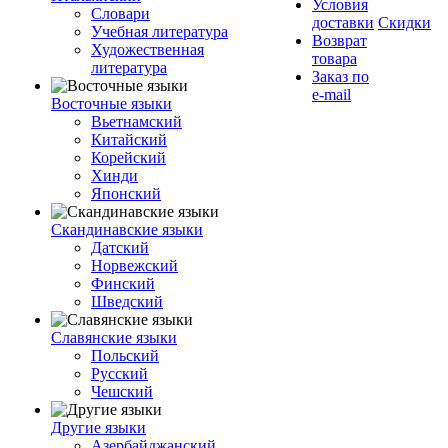
Условия
Словари
доставки
Скидки
Учебная литература
Возврат
Художественная
товара
литература
Заказ по
e-mail
Восточные языки
Вьетнамский
Китайский
Корейский
Хинди
Японский
Скандинавские языки
Датский
Норвежский
Финский
Шведский
Славянские языки
Польский
Русский
Чешский
Другие языки
Азербайджанский