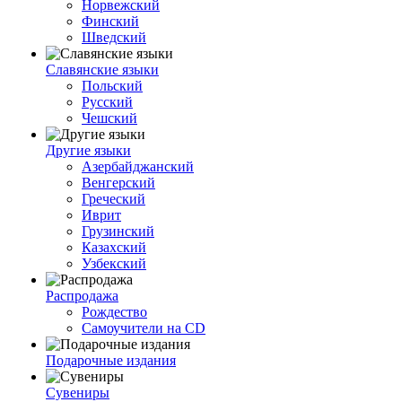
Норвежский
Финский
Шведский
Славянские языки
Польский
Русский
Чешский
Другие языки
Азербайджанский
Венгерский
Греческий
Иврит
Грузинский
Казахский
Узбекский
Распродажа
Рождество
Самоучители на CD
Подарочные издания
Сувениры