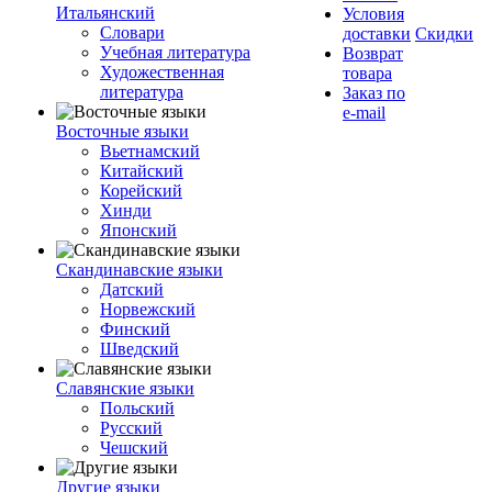
Итальянский
Условия
Словари
доставки
Скидки
Учебная литература
Возврат
Художественная
товара
литература
Заказ по
e-mail
Восточные языки
Вьетнамский
Китайский
Корейский
Хинди
Японский
Скандинавские языки
Датский
Норвежский
Финский
Шведский
Славянские языки
Польский
Русский
Чешский
Другие языки