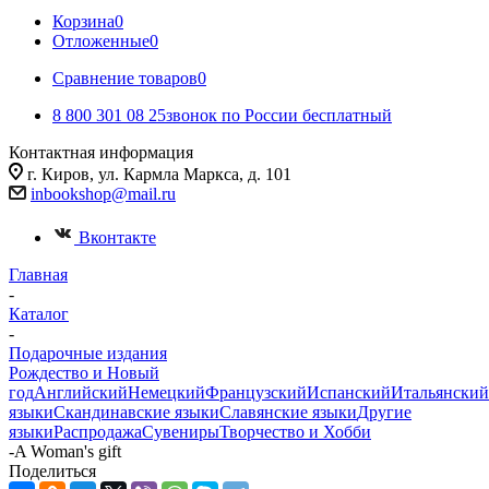
Корзина
0
Отложенные
0
Сравнение товаров
0
8 800 301 08 25
звонок по России бесплатный
Контактная информация
г. Киров, ул. Кармла Маркса, д. 101
inbookshop@mail.ru
Вконтакте
Главная
-
Каталог
-
Подарочные издания
Рождество и Новый
год
Английский
Немецкий
Французский
Испанский
Итальянский
языки
Скандинавские языки
Славянские языки
Другие
языки
Распродажа
Сувениры
Творчество и Хобби
-
A Woman's gift
Поделиться