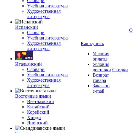
Словари
Учебная литература
Художественная
литература
Испанский
О
Словари
Учебная литература
Художественная
Как купить
литература
Условия
оплаты
Итальянский
Условия
Словари
доставки
Скидки
Учебная литература
Возврат
Художественная
товара
литература
Заказ по
e-mail
Восточные языки
Вьетнамский
Китайский
Корейский
Хинди
Японский