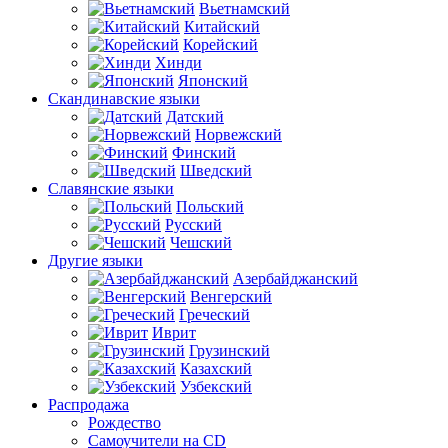
Вьетнамский
Китайский
Корейский
Хинди
Японский
Скандинавские языки
Датский
Норвежский
Финский
Шведский
Славянские языки
Польский
Русский
Чешский
Другие языки
Азербайджанский
Венгерский
Греческий
Иврит
Грузинский
Казахский
Узбекский
Распродажа
Рождество
Самоучители на CD