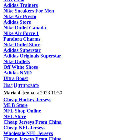
Adidas Trainers
Nike Sneakers For Men
Nike Air Presto
Adidas Store
Nike Outlet Canada
Nike Air Force 1
Pandora Charms
Nike Outlet Store
Adidas Superstar
Adidas Originals Superstar
Nike Outlets
Off White Shoes
Adidas NMD
Ultra Boost
Имя
Цитировать
Maria
4 февраля 2023 11:50
Cheap Hockey Jerseys
MLB Store
NFL Shop Online
NFL Store
Cheap Jerseys From China
Cheap NFL Jerseys
Wholesale NFL Jerseys
Cheap Jerseys From China