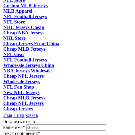
NFL Store
Custom MLB Jerseys
MLB Apparel
NFL Football Jerseys
NFL Store
NHL Jerseys Cheap
Cheap NBA Jerseys
NHL Store
Cheap Jerseys From China
Cheap MLB Jerseys
NFL Gear
NFL Football Jerseys
Wholesale Jerseys China
NBA Jerseys Wholesale
Cheap NFL Jerseys
Wholesale Jerseys
NFL Fan Shop
New NFL Jerseys
Cheap MLB Jerseys
Cheap NFL Jerseys
Cheap Jerseys
Имя
Цитировать
Оставить отзыв
Ваше имя
*
Текст сообщения
*