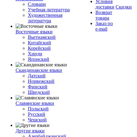
Условия
Словари
доставки
Скидки
Учебная литература
Возврат
Художественная
товара
литература
Заказ по
e-mail
Восточные языки
Вьетнамский
Китайский
Корейский
Хинди
Японский
Скандинавские языки
Датский
Норвежский
Финский
Шведский
Славянские языки
Польский
Русский
Чешский
Другие языки
Азербайджанский